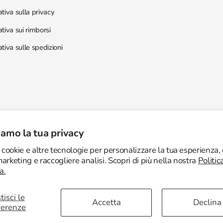
tiva sulla privacy
tiva sui rimborsi
tiva sulle spedizioni
amo la tua privacy
Metodi
 cookie e altre tecnologie per personalizzare la tua esperienza,
di
 marketing e raccogliere analisi. Scopri di più nella nostra
Politic
© 2026,
Cloe Jewelry
| Tutti i diritti riservati.
a.
pagamento
tisci le
Accetta
Declina
ferenze