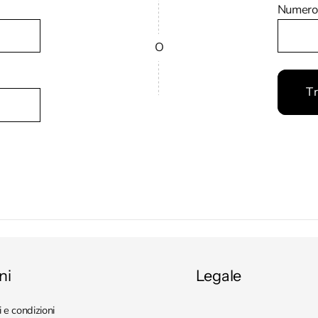
Numero 
O
T
ni
Legale
 e condizioni