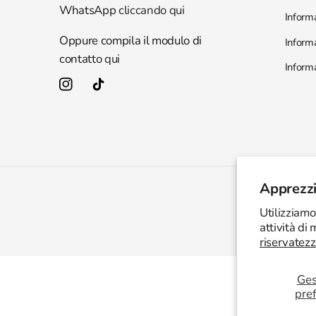
WhatsApp
cliccando qui
Informa
Oppure compila il modulo di
Informa
contatto
qui
Informa
Instagram
TikTok
Apprezzi
Utilizziamo
attività di
riservatezz
Ges
pre