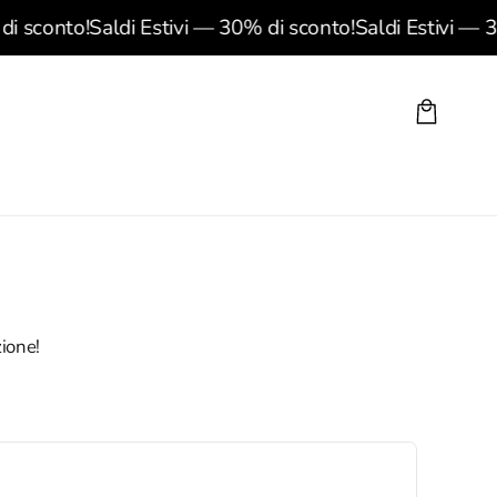
i sconto!
Saldi Estivi — 30% di sconto!
Saldi Estivi — 3
Carrello
zione!