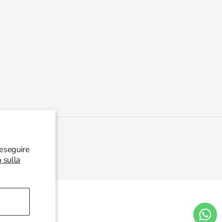
 eseguire
a sulla